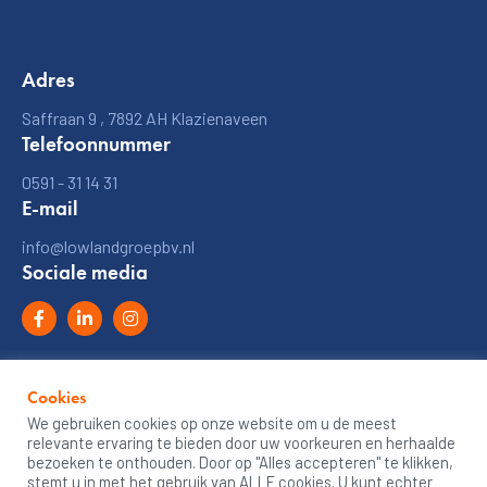
Adres
Saffraan 9
, 7892 AH
Klazienaveen
Telefoonnummer
0591 - 31 14 31
E-mail
info@lowlandgroepbv.nl
Sociale media
Cookies
© 2026
Lowland groep bv
We gebruiken cookies op onze website om u de meest
Privacy Policy
relevante ervaring te bieden door uw voorkeuren en herhaalde
bezoeken te onthouden. Door op "Alles accepteren" te klikken,
Algemene voorwaarden
stemt u in met het gebruik van ALLE cookies. U kunt echter