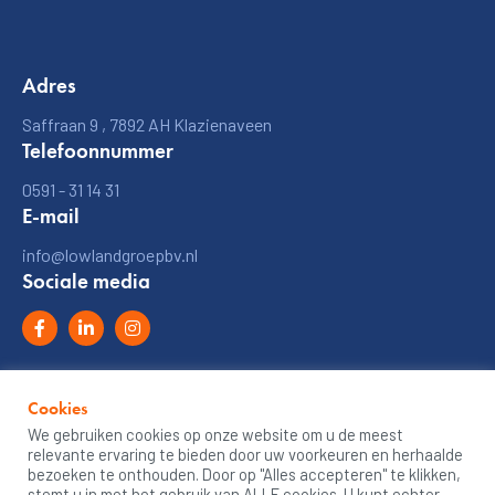
Adres
Saffraan 9
, 7892 AH
Klazienaveen
Telefoonnummer
0591 - 31 14 31
E-mail
info@lowlandgroepbv.nl
Sociale media
Cookies
© 2026
Lowland groep bv
We gebruiken cookies op onze website om u de meest
Privacy Policy
relevante ervaring te bieden door uw voorkeuren en herhaalde
bezoeken te onthouden. Door op "Alles accepteren" te klikken,
Algemene voorwaarden
stemt u in met het gebruik van ALLE cookies. U kunt echter